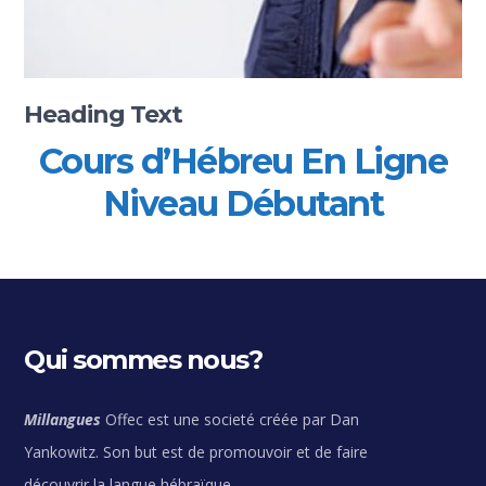
Heading Text
Cours d’Hébreu En Ligne
Niveau Débutant
Qui sommes nous?
Millangues
Offec est une societé créée par Dan
Yankowitz. Son but est de promouvoir et de faire
découvrir la langue hébraïque.