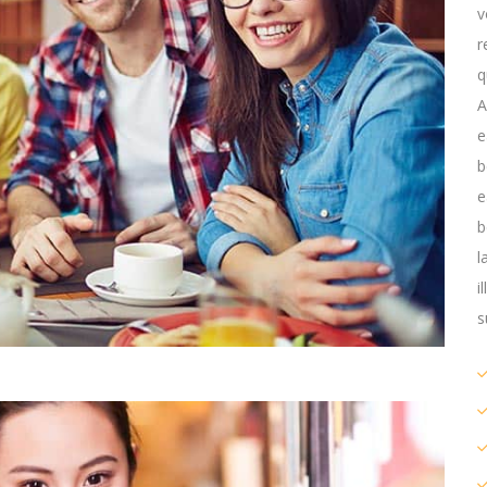
v
r
q
A
e
b
e
b
l
i
s