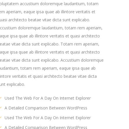
oluptatem accustium doloremque laudantium, totam
em aperiam, eaque ipsa quae ab illintore veritatis et
uasi architecto beatae vitae dicta sunt explicabo.
ccustium doloremque laudantium, totam rem aperiam,
aque ipsa quae ab illintore veritatis et quasi architecto
eatae vitae dicta sunt explicabo. Totam rem aperiam,
aque ipsa quae ab illintore veritatis et quasi architecto
eatae vitae dicta sunt explicabo. Accustium doloremque
audantium, totam rem aperiam, eaque ipsa quae ab
llintore veritatis et quasi architecto beatae vitae dicta
unt explicabo.
Used The Web For A Day On Internet Explorer
A Detailed Comparison Between WordPress
Used The Web For A Day On Internet Explorer
A Detailed Comparison Between WordPress