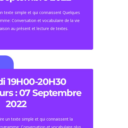
Tarif : 460 euros.
f étudiant : 420 euros
 un texte simple et qui connaissent Quelques
mme: Conversation et vocabulaire de la vie
aison au présent et lecture de textes.
S'inscrire
une heure et demi par
di 19H00-20H30
semaine)
urs : 07 Septembre
Tarif : 460 euros.
2022
f étudiant : 420 euros
ire un texte simple et qui connaissent la
rogramme: Conversation et vocabulaire plus