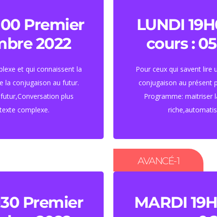
e et demi par
45 HEURES ( 
00 Premier
LUNDI 19H
embre 2022
cours : 0
euros
Tari
plexe et qui connaissent la
Pour ceux qui savent lire 
 la conjugaison au futur.
conjugaison au présent p
futur,Conversation plus
Programme: maitriser l
texte complexe.
riche,automati
AVANCÉ-1
e et demi par
45 HEURES ( 
30 Premier
MARDI 19H