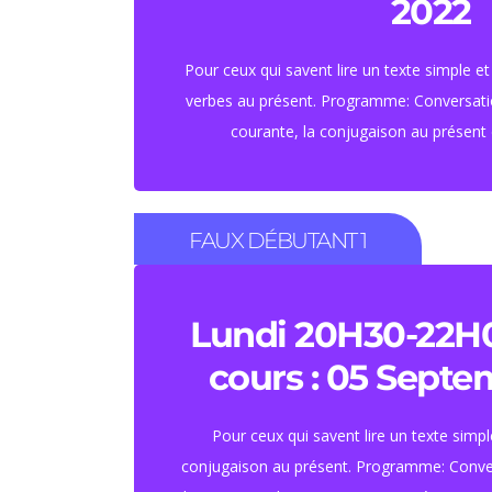
2022
Tarif : 460 euros.
Tarif étudiant : 420 
Pour ceux qui savent lire un texte simple e
verbes au présent. Programme: Conversatio
S'inscrire
courante, la conjugaison au présent e
FAUX DÉBUTANT 1
45 HEURES ( une heur
semaine)
Lundi 20H30-22H
Tarif : 460 euros.
cours : 05 Sept
Tarif étudiant : 420 
Pour ceux qui savent lire un texte simpl
conjugaison au présent. Programme: Conver