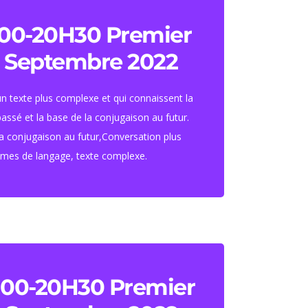
une heure et demi par
semaine)
00-20H30 Premier
5 Septembre 2022
Tarif : 460 euros.
f étudiant : 420 euros
un texte plus complexe et qui connaissent la
assé et la base de la conjugaison au futur.
a conjugaison au futur,Conversation plus
smes de langage, texte complexe.
S'inscrire
une heure et demi par
00-20H30 Premier
semaine)