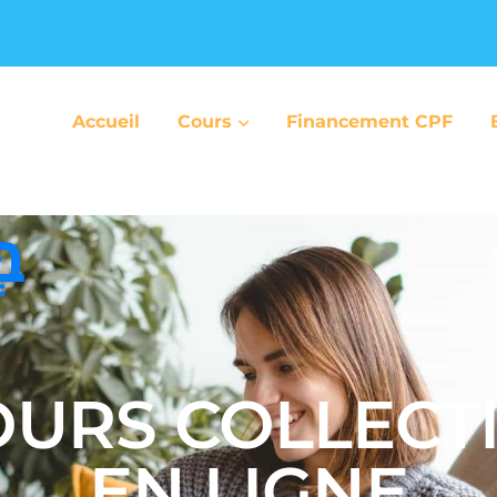
Accueil
Cours
Financement CPF
בּ
URS COLLECT
EN LIGNE