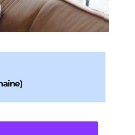
maine)
une heure et demi par