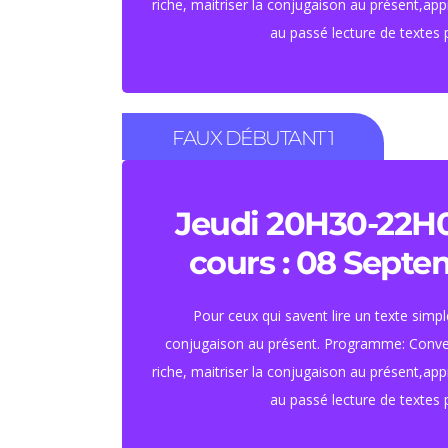
riche, maitriser la conjugaison au présent,ap
au passé lecture de textes p
S'inscrire
FAUX DÉBUTANT 1
45 HEURES ( une heur
semaine)
Jeudi 20H30-22H
cours : 08 Sept
Tarif : 460 euros.
Tarif étudiant : 420 
Pour ceux qui savent lire un texte simpl
conjugaison au présent. Programme: Conver
riche, maitriser la conjugaison au présent,ap
au passé lecture de textes p
S'inscrire