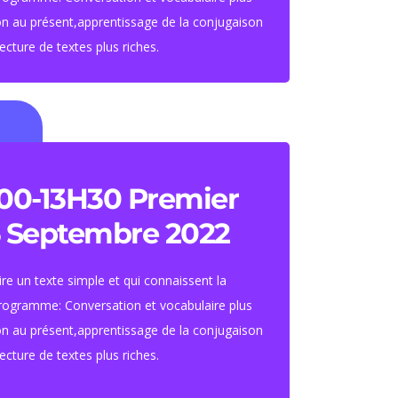
son au présent,apprentissage de la conjugaison
ecture de textes plus riches.
S'inscrire
une heure et demi par
semaine)
00-13H30 Premier
Tarif : 460 euros.
6 Septembre 2022
f étudiant : 420 euros
ire un texte simple et qui connaissent la
rogramme: Conversation et vocabulaire plus
son au présent,apprentissage de la conjugaison
ecture de textes plus riches.
S'inscrire