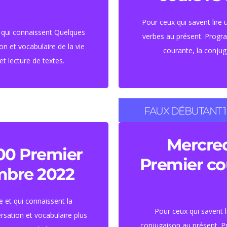
euros
Tari
Pour ceux qui savent lire
t qui connaissent Quelques
verbes au présent. Progra
n et vocabulaire de la vie
courante, la conjug
t lecture de textes.
FAUX DÉBUTANT 1
e et demi par
45 HEURES ( 
Mercre
00 Premier
Premier co
embre 2022
Tari
euros
e et qui connaissent la
Pour ceux qui savent l
sation et vocabulaire plus
conjugaison au présent. P