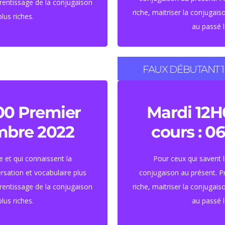
prentissage de la conjugaison
riche, maitriser la conjugai
lus riches.
au passé l
FAUX DÉBUTANT 1
45 HEURES ( 
e et demi par
00 Premier
Mardi 12H
embre 2022
cours : 0
euros
Tari
e et qui connaissent la
Pour ceux qui savent l
sation et vocabulaire plus
conjugaison au présent. P
prentissage de la conjugaison
riche, maitriser la conjugai
lus riches.
au passé l