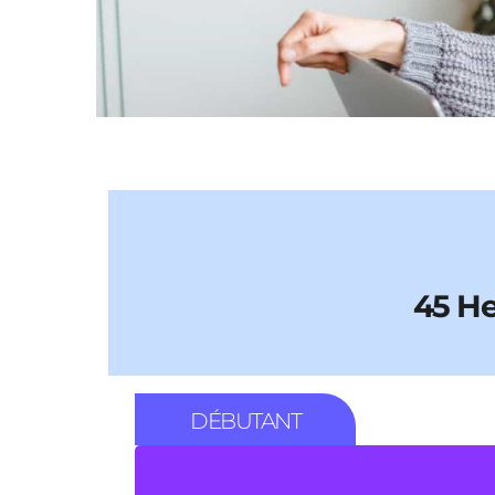
45 He
DÉBUTANT
45 HEURES ( une heur