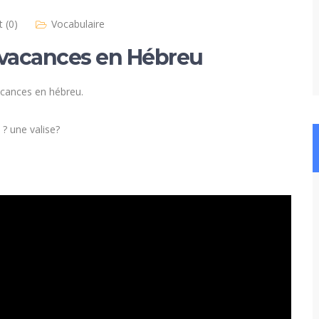
 (0)
Vocabulaire
 vacances en Hébreu
acances en hébreu.
? une valise?