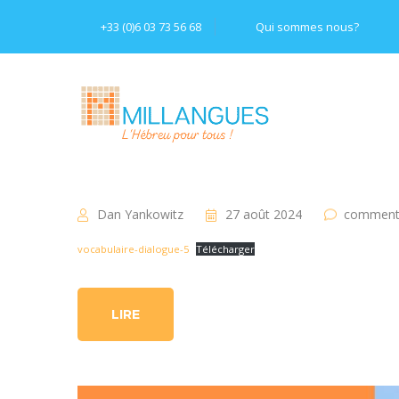
+33 (0)6 03 73 56 68
Qui sommes nous?
Dan Yankowitz
27 août 2024
comment 
vocabulaire-dialogue-5
Télécharger
LIRE