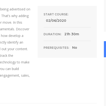
 being advertised on
START COURSE:
 That’s why adding
02/06/2020
r move. In this
damentals. Discover
21h 30m
DURATION:
n how develop a
ctly identify an
No
PREREQUISITES:
d out your content.
track the
 technology to make
you can build
, engagement, sales,